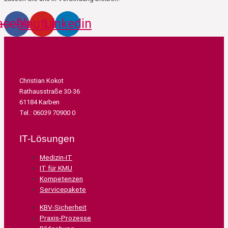
acebook
Youtube
Linkedin
Christian Kokot
Rathausstraße 30-36
61184 Karben
Tel.: 06039 70900 0
IT-Lösungen
Medizin-IT
IT für KMU
Kompetenzen
Servicepakete
KBV-Sicherheit
Praxis-Prozesse