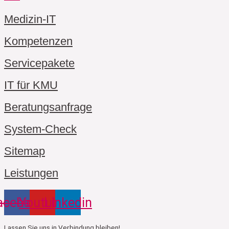
Medizin-IT
Kompetenzen
Servicepakete
IT für KMU
Beratungsanfrage
System-Check
Sitemap
Leistungen
acebook
Youtube
Linkedin
Lassen Sie uns in Verbindung bleiben!