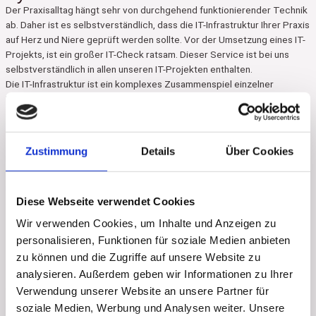
Der Praxisalltag hängt sehr von durchgehend funktionierender Technik
ab. Daher ist es selbstverständlich, dass die IT-Infrastruktur Ihrer Praxis
auf Herz und Niere geprüft werden sollte. Vor der Umsetzung eines IT-
Projekts, ist ein großer IT-Check ratsam. Dieser Service ist bei uns
selbstverständlich in allen unseren IT-Projekten enthalten.
Die IT-Infrastruktur ist ein komplexes Zusammenspiel einzelner
Komponenten. Es ist gut, wenn jemand den Überblick hat und das
Zusammenspiel der idealen Einzelbestandteile optimal auslegt. Sind
alle Komponenten vorhanden und aktuell? Spielen alle Geräte optimal
zusammen? Sind alle notwendigen Schnittstellen vorhanden?
Zustimmung
Details
Über Cookies
Funktionieren die Systeme ausfallsicher? Es sollte geprüft werden, ob
die IT-Infrastruktur digitalisierungsfähig ist. Wenn die Systeme optimal
ineinander greifen und reibungslos miteinander interagieren, steht
Diese Webseite verwendet Cookies
ausfallsicheren, digitalen Abläufen nichts mehr im Wege.
Wir verwenden Cookies, um Inhalte und Anzeigen zu
HERZ- & KREISLAUFSYSTEM
personalisieren, Funktionen für soziale Medien anbieten
zu können und die Zugriffe auf unsere Website zu
IST IHRE DATENLEITUNG VERSTOPFT?
analysieren. Außerdem geben wir Informationen zu Ihrer
Verwendung unserer Website an unsere Partner für
Wie gut sind Sie angebunden? Welche Datengeschwindigkeiten und
Datenmengen sind aktuell möglich? Sind Ihre Datenleitungen stabil und
soziale Medien, Werbung und Analysen weiter. Unsere