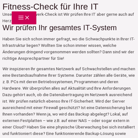
Zum
Fitness-Check für Ihre IT
Main
Inhalt
Menu
Unser Basis-Netzwerk-Check ist
Wir prüfen Ihre IT aber gerne auch auf
springen
Herz und Nieren.
Wir prüfen Ihr gesamtes IT-System
Haben Sie sich schon immer gefragt, wo die Schwachpunkte in Ihrer IT-
Infrastruktur liegen? Wollten Sie schon immer wissen, welche
Änderungen dringend vorgenommen werden sollten? Dann sind wir der
richtige Ansprechpartner für Sie!
Wir inspizieren Ihr gesamtes Netzwerk auf Schwachstellen und machen
eine Bestandsaufnahme Ihrer Systeme. Darunter zählen alle Geräte, wie
z. B. PCs mit deren Betriebssystemen, Programmen und deren
Hardware. Wir überprüfen alles auf Aktualität und Ihre Anforderungen.
Dazu gehört auch, ob die Datenübertragung im Netzwerk ausreichend
ist. Wir prüfen natürlich ebenso Ihre IT-Sicherheit. Wird der Server
ausreichend mit einer Firewall geschützt? Ist eine Datensicherung bei
Ihnen vorhanden? Wenn ja, wo wird das Backup abgelegt? Lokal, auf
externen Festplatten – wie z.B. auf einer NAS – oder sogar extern in
einer Cloud? Haben Sie eine physische Überwachung bei sich installiert
und funktioniert diese? Eine funktionierende Backup-Lösung sowie