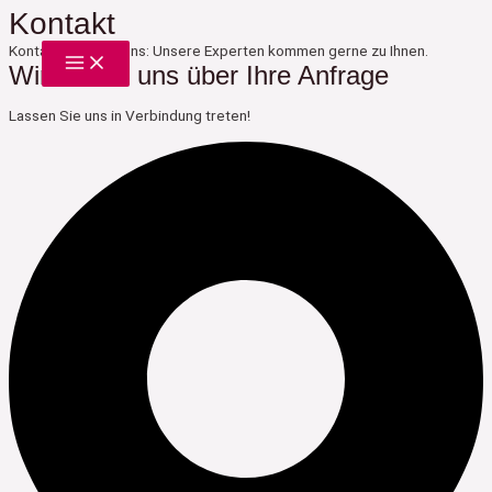
Zum
Kontakt
Main
Inhalt
Menu
Kontaktieren Sie uns:
Unsere Experten kommen gerne zu Ihnen.
springen
Wir freuen uns über Ihre Anfrage
Lassen Sie uns in Verbindung treten!