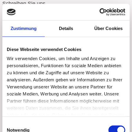
Schreiben Sie uns
Für Support-Anfragen: support@cymos.de
Für alle weiteren Anfragen: kontakt@cymos.de
Zustimmung
Details
Über Cookies
Ihre Nachricht an uns
Wir melden uns umgehend zurück.
Diese Webseite verwendet Cookies
E-Mail
*
Wir verwenden Cookies, um Inhalte und Anzeigen zu
personalisieren, Funktionen für soziale Medien anbieten
Ihre Nachricht
zu können und die Zugriffe auf unsere Website zu
Checkboxen
*
analysieren. Außerdem geben wir Informationen zu Ihrer
Verwendung unserer Website an unsere Partner für
Zustimmen
soziale Medien, Werbung und Analysen weiter. Unsere
Ich habe die Datenschutzerklärung zur Kenntnis genommen und
Partner führen diese Informationen möglicherweise mit
akzeptiert. Ich stimme zu, dass meine Formularangaben zur
weiteren Daten zusammen, die Sie ihnen bereitgestellt
Kontaktaufnahme bzw. zur Bearbeitung meines Anliegens gespeichert
haben oder die sie im Rahmen Ihrer Nutzung der Dienste
werden. *
gesammelt haben.
Einwilligungsauswahl
Website
Notwendig